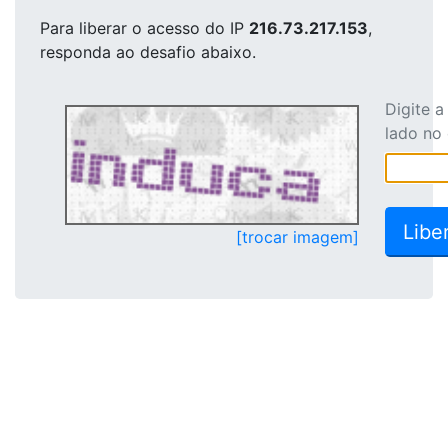
Para liberar o acesso
do IP
216.73.217.153
,
responda ao desafio abaixo.
Digite 
lado no
[trocar imagem]